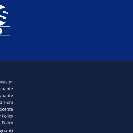
 Master
egnante
egnante
dizioni
docente
 Policy
 Policy
gnanti