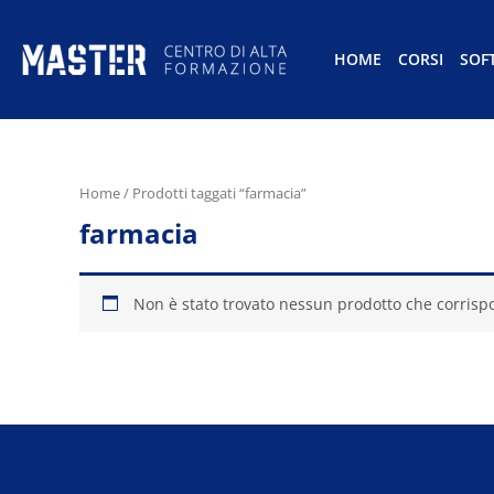
HOME
CORSI
SOF
Home
/ Prodotti taggati “farmacia”
farmacia
Non è stato trovato nessun prodotto che corrispo