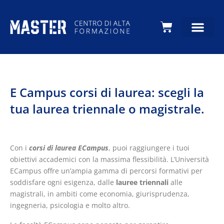
Carrello
E Campus corsi di laurea: scegli la
tua laurea triennale o magistrale.
Con i
corsi di laurea ECampus
, puoi raggiungere i tuoi
obiettivi accademici con la massima flessibilità. L’Università
ECampus offre un’ampia gamma di percorsi formativi per
soddisfare ogni esigenza, dalle
lauree triennali
alle
magistrali, in ambiti come economia, giurisprudenza,
ingegneria, psicologia e molto altro.