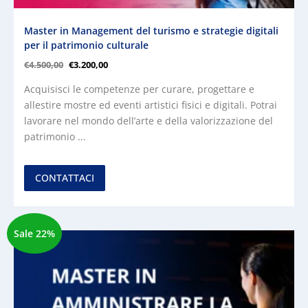
Master in Management del turismo e strategie digitali
per il patrimonio culturale
€
4.500,00
€
3.200,00
Acquisisci le competenze per curare, progettare e
allestire mostre ed eventi artistici fisici e digitali. Potrai
lavorare nel mondo dell’arte e della valorizzazione del
patrimonio ...
CONTATTACI
Sale 22%