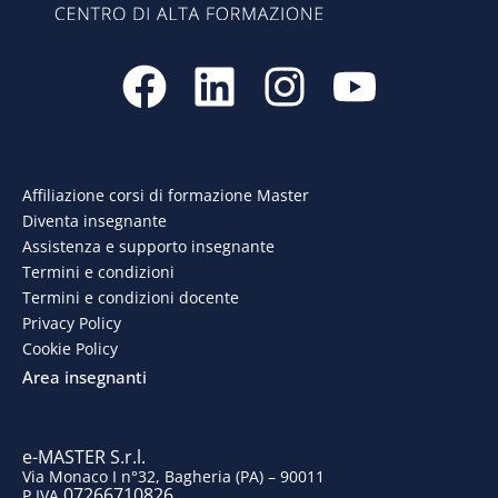
F
L
I
Y
a
i
n
o
c
n
s
u
e
k
t
t
Affiliazione corsi di formazione Master
Diventa insegnante
b
e
a
u
Assistenza e supporto insegnante
o
d
g
b
Termini e condizioni
Termini e condizioni docente
o
i
r
e
Privacy Policy
Cookie Policy
k
n
a
Area insegnanti
m
e-MASTER S.r.l.
Via Monaco I n°32, Bagheria (PA) – 90011
07266710826
P.IVA